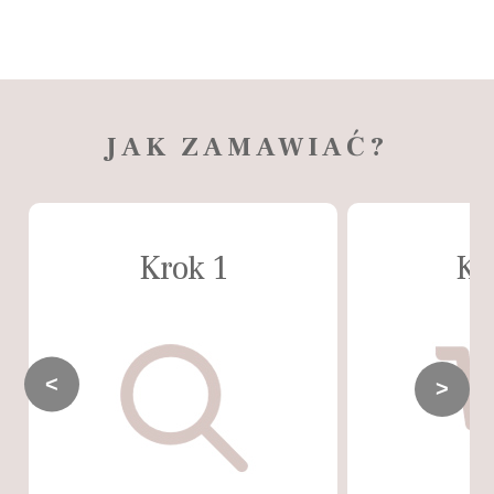
JAK ZAMAWIAĆ?
Krok 1
Kr
<
>