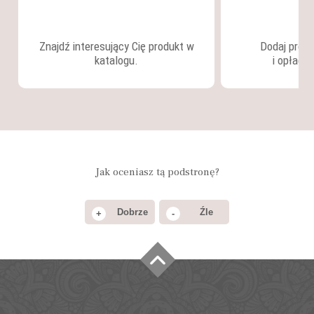
Znajdź interesujący Cię produkt w
Dodaj produ
katalogu.
i opłać 
Jak oceniasz tą podstronę?
Dobrze
Źle
+
-