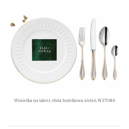
Winietka na talerz złota butelkowa zieleń WZT084
2,50
zł