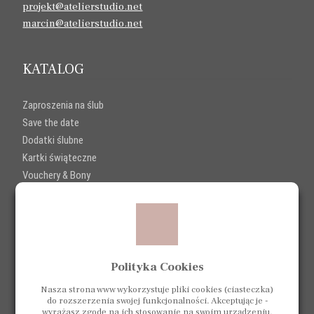
projekt@atelierstudio.net
marcin@atelierstudio.net
KATALOG
Zaproszenia na ślub
Save the date
Dodatki ślubne
Kartki świąteczne
Vouchery & Bony
SKLEP
Sklep
Polityka Cookies
Koszyk
Regulamin sklepu
Nasza strona www wykorzystuje pliki cookies (ciasteczka)
do rozszerzenia swojej funkcjonalności. Akceptując je -
Zwroty i reklamacje
wyrażasz zgodę na ich stosowanie na swoim urządzeniu.