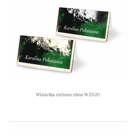
Winietka zielono złota WZ020
1,90
zł