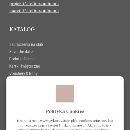
projekt@atelierstudio.net
marcin@atelierstudio.net
KATALOG
Zaproszenia na ślub
Save the date
Dodatki ślubne
Kartki świąteczne
Vouchery & Bony
SKLEP
Sklep
Polityka Cookies
Koszyk
Regulamin sklepu
Nasza strona www wykorzystuje pliki cookies (ciasteczka)
do rozszerzenia swojej funkcjonalności. Akceptując je -
Zwroty i reklamacje