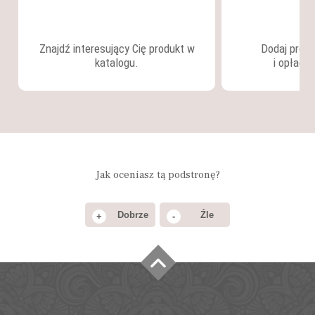
Znajdź interesujący Cię produkt w
Dodaj produ
katalogu.
i opłać 
Jak oceniasz tą podstronę?
Dobrze
Źle
+
-