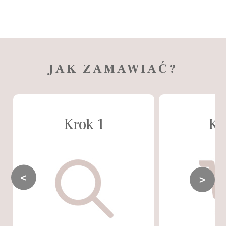
JAK ZAMAWIAĆ?
Krok 1
Kr
<
>